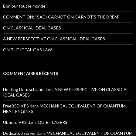
h
Bonjour tout le monde !
e
r
COMMENT ON: “SADI CARNOT ON CARNOT’S THEOREM”
:
ON CLASSICAL IDEAL GASES
A NEW PERSPECTIVE ON CLASSICAL IDEAL GASES
ON THE IDEAL GAS LAW
COMMENTAIRES RÉCENTS
Hosting Deutschland
dans
A NEW PERSPECTIVE ON CLASSICAL
IDEAL GASES
FreeBSD VPS
dans
MECHANICAL EQUIVALENT OF QUANTUM
HEAT ENGINES
Ubuntu VPS
dans
QUIET LASERS
Dedicated server
dans
MECHANICAL EQUIVALENT OF QUANTUM