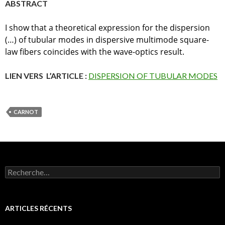
ABSTRACT
I show that a theoretical expression for the dispersion
(…) of tubular modes in dispersive multimode square-
law fibers coincides with the wave-optics result.
LIEN VERS L’ARTICLE :
DISPERSION OF TUBULAR MODES
CARNOT
R
e
c
h
e
ARTICLES RÉCENTS
r
c