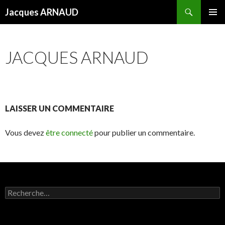
Recherche
Jacques ARNAUD
ALLER
MENU
AU
PRINCI
CONTENU
JACQUES ARNAUD
LAISSER UN COMMENTAIRE
Vous devez
être connecté
pour publier un commentaire.
R
e
c
h