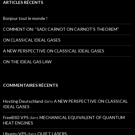
e
ARTICLES RÉCENTS
r
c
h
Bonjour tout le monde !
e
r
COMMENT ON: “SADI CARNOT ON CARNOT’S THEOREM”
:
ON CLASSICAL IDEAL GASES
A NEW PERSPECTIVE ON CLASSICAL IDEAL GASES
ON THE IDEAL GAS LAW
COMMENTAIRES RÉCENTS
Hosting Deutschland
dans
A NEW PERSPECTIVE ON CLASSICAL
IDEAL GASES
FreeBSD VPS
dans
MECHANICAL EQUIVALENT OF QUANTUM
HEAT ENGINES
Ubuntu VPS
dans
QUIET LASERS