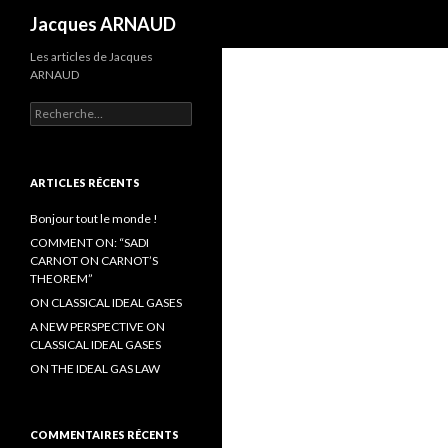
Recherche
Jacques ARNAUD
Les articles de Jacques
ARNAUD
R
e
c
h
e
ARTICLES RÉCENTS
r
c
Bonjour tout le monde !
h
COMMENT ON: “SADI
e
CARNOT ON CARNOT’S
r
THEOREM”
ON CLASSICAL IDEAL GASES
:
A NEW PERSPECTIVE ON
CLASSICAL IDEAL GASES
ON THE IDEAL GAS LAW
COMMENTAIRES RÉCENTS