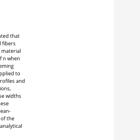
nted that
 fibers
 material
of n when
leming
pplied to
ofiles and
ions,
se widths
hese
mean-
of the
analytical