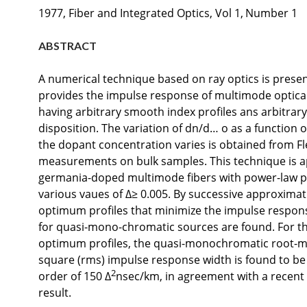
1977,
Fiber and Integrated Optics, Vol 1,
Number 1
ABSTRACT
A numerical technique based on ray optics is prese
provides the impulse response of multimode optical
having arbitrary smooth index profiles ans arbitrary
disposition. The variation of dn/d… o as a function 
the dopant concentration varies is obtained from F
measurements on bulk samples. This technique is a
germania-doped multimode fibers with power-law pr
various vaues of ∆≥ 0.005. By successive approximat
optimum profiles that minimize the impulse respon
for quasi-mono-chromatic sources are found. For t
optimum profiles, the quasi-monochromatic root-
square (rms) impulse response width is found to be 
2
order of 150 ∆
nsec/km, in agreement with a recent 
result.