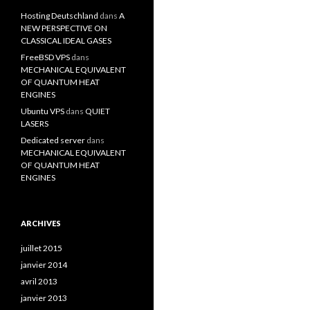
Hosting Deutschland
dans
A
NEW PERSPECTIVE ON
CLASSICAL IDEAL GASES
FreeBSD VPS
dans
MECHANICAL EQUIVALENT
OF QUANTUM HEAT
ENGINES
Ubuntu VPS
dans
QUIET
LASERS
Dedicated server
dans
MECHANICAL EQUIVALENT
OF QUANTUM HEAT
ENGINES
ARCHIVES
juillet 2015
janvier 2014
avril 2013
janvier 2013