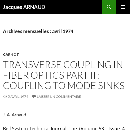
Recherche
Jacques ARNAUD
ALLER
MENU
AU
PRINCI
CONTENU
Archives mensuelles : avril 1974
CARNOT
TRANSVERSE COUPLING IN
FIBER OPTICS PART II :
COUPLING TO MODE SINKS
5 AVRIL 1974
LAISSER UN COMMENTAIRE
J. A. Arnaud
Bell System Technical Journal, The
(Volume:53 ,
Issue: 4