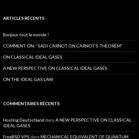
e
c
h
e
ARTICLES RÉCENTS
r
c
h
Bonjour tout le monde !
e
r
COMMENT ON: “SADI CARNOT ON CARNOT’S THEOREM”
:
ON CLASSICAL IDEAL GASES
A NEW PERSPECTIVE ON CLASSICAL IDEAL GASES
ON THE IDEAL GAS LAW
COMMENTAIRES RÉCENTS
Hosting Deutschland
dans
A NEW PERSPECTIVE ON CLASSICAL
IDEAL GASES
FreeBSD VPS
dans
MECHANICAL EQUIVALENT OF QUANTUM