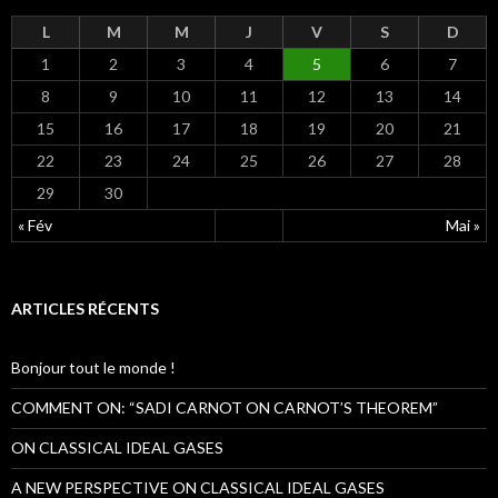
L
M
M
J
V
S
D
1
2
3
4
5
6
7
8
9
10
11
12
13
14
15
16
17
18
19
20
21
22
23
24
25
26
27
28
29
30
« Fév
Mai »
ARTICLES RÉCENTS
Bonjour tout le monde !
COMMENT ON: “SADI CARNOT ON CARNOT’S THEOREM”
ON CLASSICAL IDEAL GASES
A NEW PERSPECTIVE ON CLASSICAL IDEAL GASES