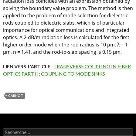
radiation loss coincides with an expression obtained by
solving the boundary value problem. The method is then
applied to the problem of mode selection for dielectric
rods coupled to dielectric slabs, which is of particular
importance for optical communications and integrated
optics. A 2-dB/m radiation loss is calculated for the first
higher order mode when the rod radius is 10 µm, λ = 1
µm, n = 1.41, and the rod-to-slab spacing is 0.15 µm.
LIEN VERS L’ARTICLE :
TRANSVERSE COUPLING IN FIBER
OPTICS PART II : COUPLING TO MODE SINKS
CARNOT
R